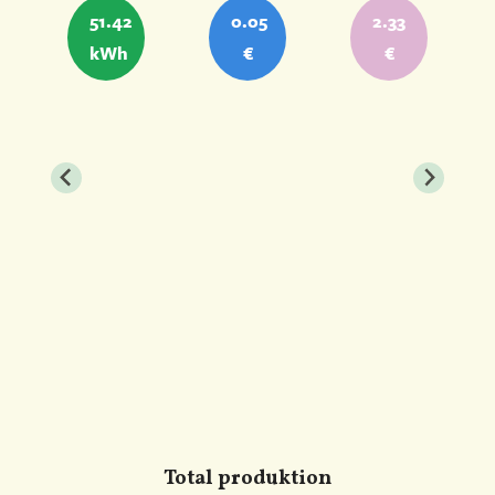
51.42
0.05
2.33
kWh
€
€
Total produktion