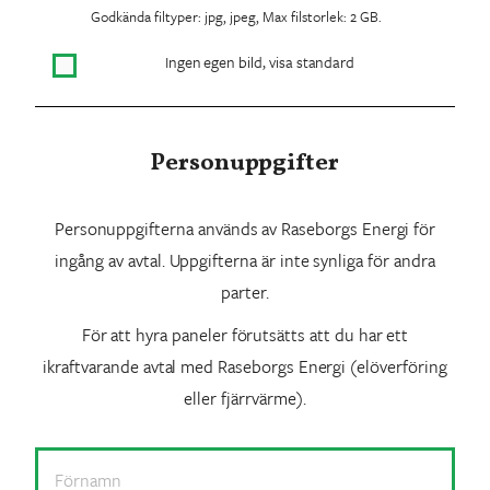
Godkända filtyper: jpg, jpeg, Max filstorlek: 2 GB.
Ei
Ingen egen bild, visa standard
omaa
kuvaa
Personuppgifter
Personuppgifterna används av Raseborgs Energi för
ingång av avtal. Uppgifterna är inte synliga för andra
parter.
För att hyra paneler förutsätts att du har ett
ikraftvarande avtal med Raseborgs Energi (elöverföring
eller fjärrvärme).
Namn
*
För