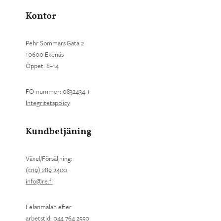
Kontor
Pehr Sommars Gata 2
10600 Ekenäs
Öppet: 8–14
FO-nummer: 0832434-1
Integritetspolicy
Kundbetjäning
Växel/Försäljning:
(019) 289 2400
info@re.fi
Felanmälan efter
arbetstid: 044 764 2550