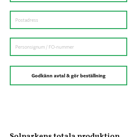
Postadress
Personsignum
/
FO-
nummer
*
Solparkens totala produktion